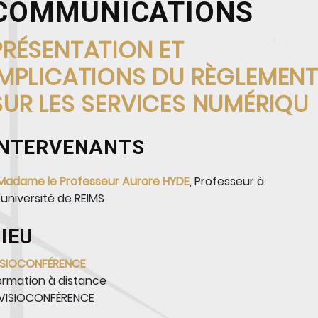
COMMUNICATIONS
PRÉSENTATION ET
IMPLICATIONS DU RÈGLEMEN
SUR LES SERVICES NUMÉRIQU
INTERVENANTS
Madame le Professeur Aurore HYDE
, Professeur à
l'université de REIMS
LIEU
ISIOCONFÉRENCE
ormation à distance
 VISIOCONFÉRENCE