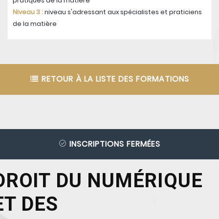
pratiques de la matière
Niveau 3 :
niveau s'adressant aux spécialistes et praticiens
de la matière
RETOUR À LA LISTE DES FORMATIONS
INSCRIPTIONS FERMÉES
DROIT DU NUMÉRIQUE
ET DES