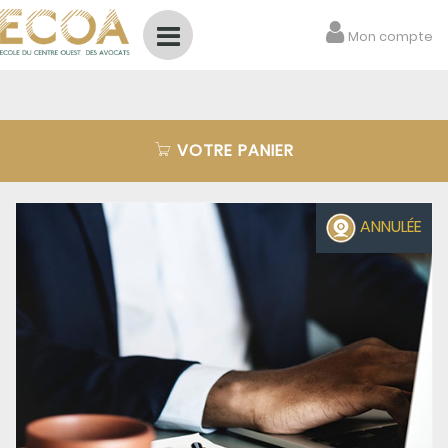
Mon compte
FC
FORMATION CONTINUE
VOTRE PANIER
Notre catalogue de formation
Nos formations E-learning
ANNULÉE
Votre panier en cours
Commandes & Factures
Les annonces